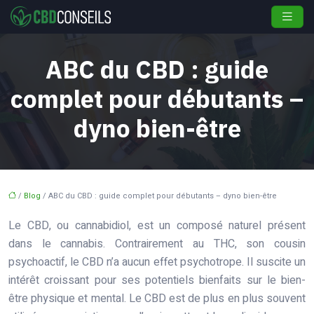
ABC du CBD : guide
complet pour débutants –
dyno bien-être
/
Blog
/ ABC du CBD : guide complet pour débutants – dyno bien-être
Le CBD, ou cannabidiol, est un composé naturel présent
dans le cannabis. Contrairement au THC, son cousin
psychoactif, le CBD n’a aucun effet psychotrope. Il suscite un
intérêt croissant pour ses potentiels bienfaits sur le bien-
être physique et mental. Le CBD est de plus en plus souvent