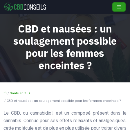
CBD et nausées : un
soulagement possible
pour les femmes
enceintes ?
/
Santé et CBD
/ CBD et nausées : un soulagement possible pour les femmes enceintes ?
Le CBD, ou cannabidiol, est un composé présent dans le
cannabis. Connue pour ses effets relaxants et analgésiques,
cette molécule est de plus en plus utilisée pour traiter divers