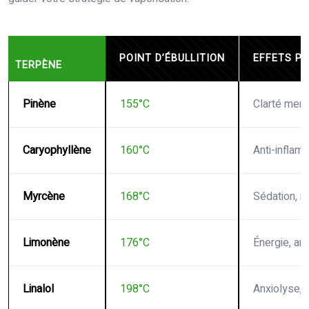
POINT D’ÉBULLITION
EFFETS PR
TERPÈNE
Pinène
155°C
Clarté ment
Caryophyllène
160°C
Anti-inflam
Myrcène
168°C
Sédation, r
Limonène
176°C
Énergie, ant
Linalol
198°C
Anxiolyse,