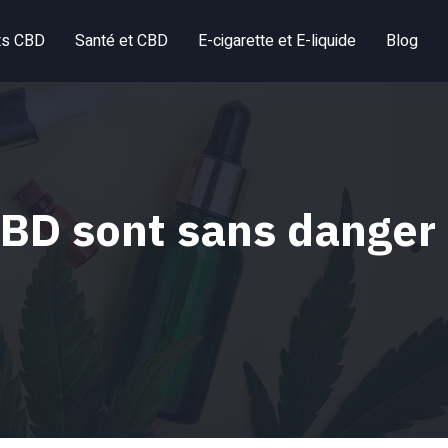
ts CBD
Santé et CBD
E-cigarette et E-liquide
Blog
 CBD sont sans danger