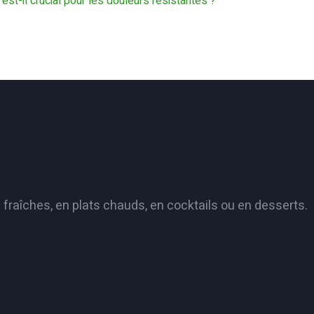
est-il crucial pour les douleurs résistantes ?
raîches, en plats chauds, en cocktails ou en desserts.